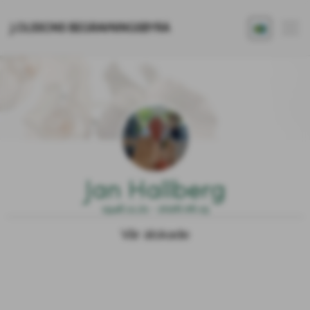
J.OLSSONS BEGRAVNINGSBYRÅ
Jan Hallberg
1946.11.21 - 2026.06.15
Vår älskade