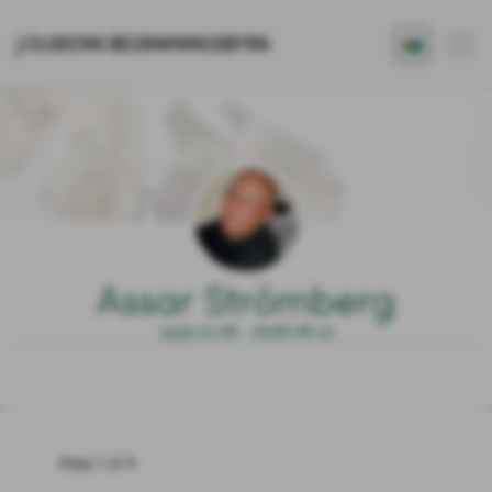
J.OLSSONS BEGRAVNINGSBYRÅ
Assar Strömberg
1932.01.28 - 2026.06.10