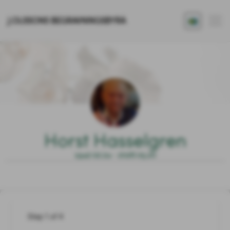
J.OLSSONS BEGRAVNINGSBYRÅ
Horst Hasselgren
1942.02.24 - 2026.05.20