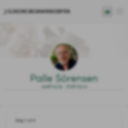
J.OLSSONS BEGRAVNINGSBYRÅ
Palle Sörensen
1948.03.05 - 2026.05.13