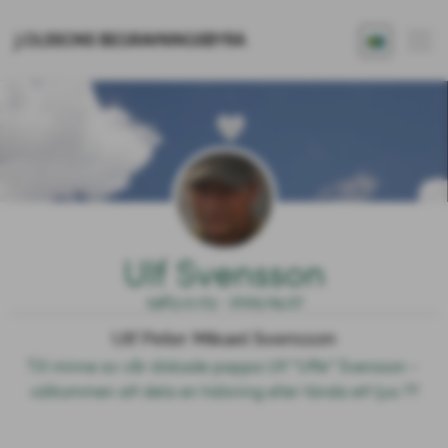
J.OLSSONS BEGRAVNINGSBYRÅ
Ulf Svensson
1963.11.03 - 2025.09.27
Ulf Peter Mikael Svensson
Till minne av vår älskade pappa Ulf ”Uffe” Svensson - 
välkommen att dela en hälsning eller tända ett ljus ??️